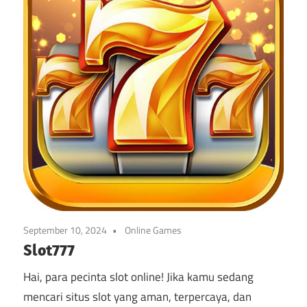
September 10, 2024
Online Games
Slot777
Hai, para pecinta slot online! Jika kamu sedang
mencari situs slot yang aman, terpercaya, dan